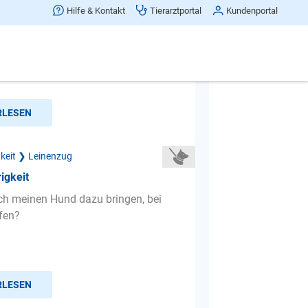
igkeit
Hilfe & Kontakt
Tierarztportal
Kundenportal
BC , der einengst 4 und läuft super
e , der andere ist 1,5 und zieht ! Alle
msonst ! Was...
RLESEN
gkeit ❯ Leinenzug
igkeit
ch meinen Hund dazu bringen, bei
fen?
RLESEN