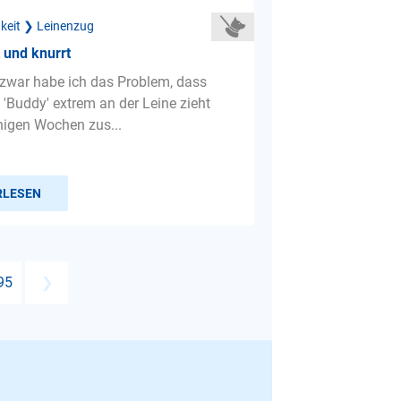
gkeit ❯ Leinenzug
 und knurrt
 zwar habe ich das Problem, dass
'Buddy' extrem an der Leine zieht
inigen Wochen zus...
RLESEN
95
❯