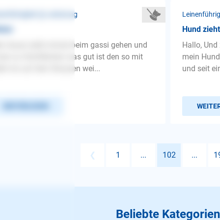
nenführigkeit ❯ Leinenzug
Leinenführi
ehen
Hund zieht
n Aussi zieht immer beim gassi gehen und
Hallo, Und
er zu Grünflächen was gut ist den so mit
mein Hund 
ibt nix auf den Strassen wei...
und seit e
WEITERLESEN
WEITE
❮
1
...
102
...
1
Beliebte Kategorien