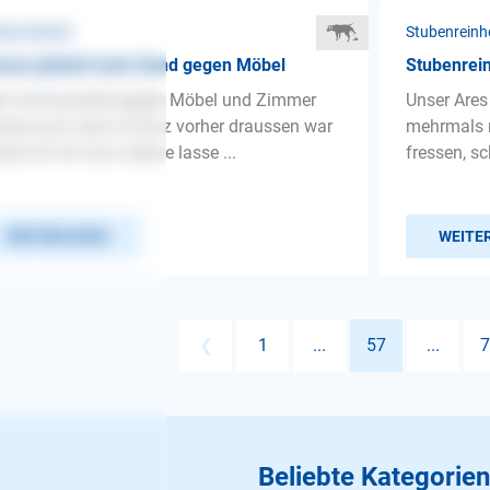
benreinheit
Stubenreinh
rum pinkelt mein Hund gegen Möbel
Stubenrei
n Hund pinkelt gegen Möbel und Zimmer
Unser Ares
de auch wenn er kurz vorher draussen war
mehrmals 
ald ich ihn kurz alleine lasse ...
fressen, sc
WEITERLESEN
WEITE
❮
1
...
57
...
7
Beliebte Kategorien