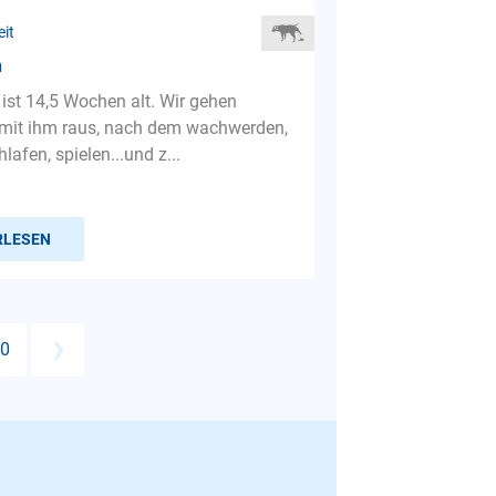
eit
n
 ist 14,5 Wochen alt. Wir gehen
mit ihm raus, nach dem wachwerden,
hlafen, spielen...und z...
RLESEN
0
❯