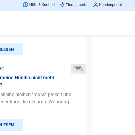
Hilfe & Kontakt
Tierarztportal
Kundenportal
 Hund (Shitzu) ist ein Jahr und 5
. Als wir ihn gekauft haben, haben
 Brasilien gelebt u...
RLESEN
eit
 meine Hündin nicht mehr
n?
alleine bleiben "muss" pinkelt und
neuerdings die gesamte Wohnung
RLESEN