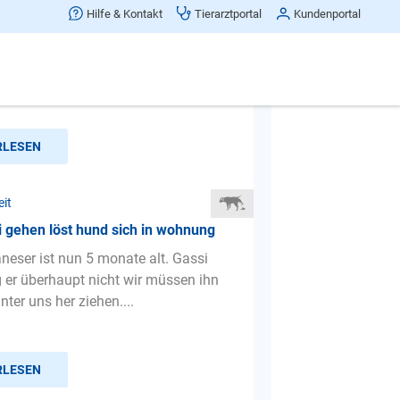
er Hund macht ins Haus
Hilfe & Kontakt
Tierarztportal
Kundenportal
en, ich habe mir hier schon einige
ngeschaut, aber ich konnte für uns
cht die Lösung fin...
RLESEN
eit
 gehen löst hund sich in wohnung
neser ist nun 5 monate alt. Gassi
er überhaupt nicht wir müssen ihn
inter uns her ziehen....
RLESEN