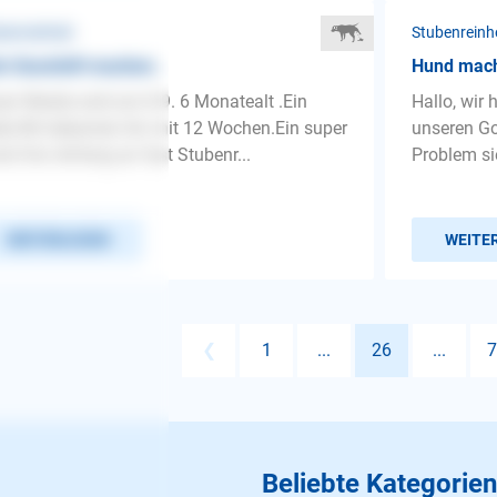
benreinheit
Stubenreinh
n Geschäft machen.
Hund mach
er Westie wird am 8.9. 6 Monatealt .Ein
Hallo, wir
e.Wir bekamen ihn mit 12 Wochen.Ein super
unseren Go
d.Von Anfang an fast Stubenr...
Problem si
WEITERLESEN
WEITE
❮
1
...
26
...
7
Beliebte Kategorien