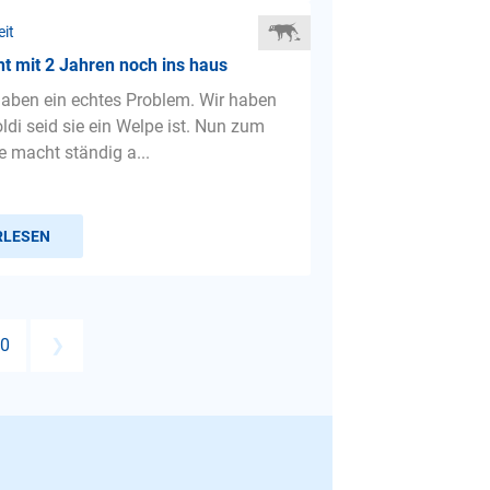
eit
t mit 2 Jahren noch ins haus
 haben ein echtes Problem. Wir haben
ldi seid sie ein Welpe ist. Nun zum
e macht ständig a...
RLESEN
0
❯