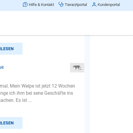
markiert alles und überall
Hilfe & Kontakt
Tierarztportal
Kundenportal
r Mops markiert alles in der
 ist jetzt ein Jahr alt und seit einem
 bei mir.was kann i...
RLESEN
eit
mal, Mein Welpe ist jetzt 12 Wochen
ringe ich ihm bei sene Geschäfte ins
chen. Es ist ...
RLESEN