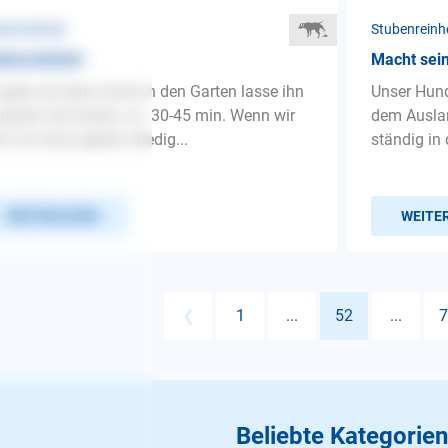
benreinheit
Stubenreinh
benreinheit
Macht sei
 gehe mit dem Hund in den Garten lasse ihn
Unser Hund
garten frei laufen, ca. 30-45 min. Wenn wir
dem Ausla
n ins Haus gehen erledig...
ständig in
WEITERLESEN
WEITE
❮
1
...
52
...
7
Beliebte Kategorien