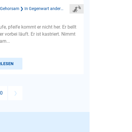
Mangelnder Gehorsam ❯ In Gegenwart anderer Menschen
fe, pfeife kommt er nicht her. Er bellt
r vorbei läuft. Er ist kastriert. Nimmt
rn...
RLESEN
0
❯