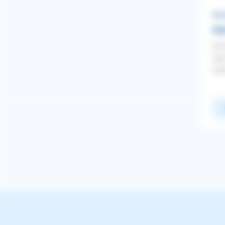
Meiste Antworten
Neuste
MIT GOOGLE ANMELDEN
Hun
Alphabetisch A-Z
Ich
ODER
sic
SCHLIESSEN
ABMELDEN
hoc
E-Mail-Adresse
WEITER
Rasse