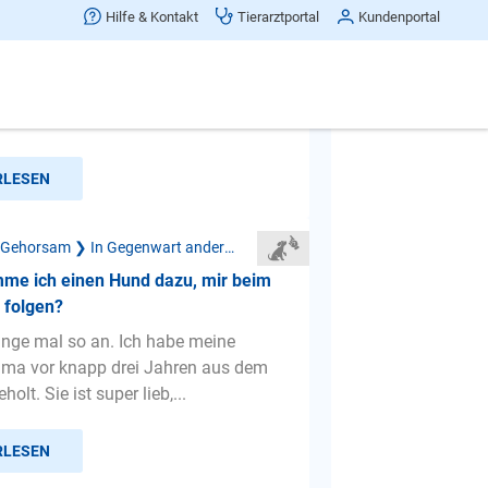
elb im buss
Hilfe & Kontakt
Tierarztportal
Kundenportal
m bus fahren und beim zug fahren
nur auf mich ist aber nicht mein hund
RLESEN
Mangelnder Gehorsam ❯ In Gegenwart anderer Menschen
me ich einen Hund dazu, mir beim
u folgen?
fange mal so an. Ich habe meine
ma vor knapp drei Jahren aus dem
olt. Sie ist super lieb,...
RLESEN