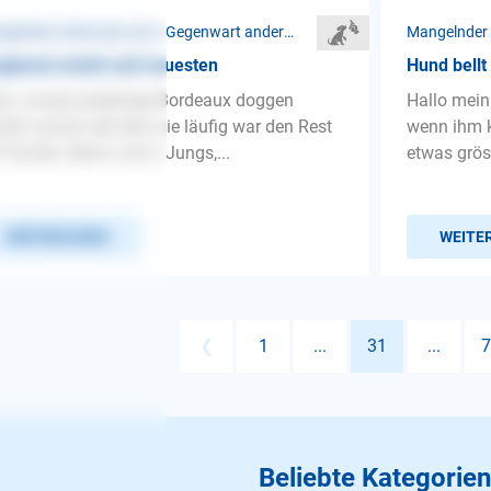
Mangelnder Gehorsam ❯ In Gegenwart anderer Menschen
ghund zwickt seit neuesten
Hund bellt
lo, unsere einjährige Bordeaux doggen
Hallo mein
din zwickt seit dem sie läufig war den Rest
wenn ihm k
 Familie. Mann und 2 Jungs,...
etwas grös
WEITERLESEN
WEITE
❮
1
...
31
...
7
Beliebte Kategorien