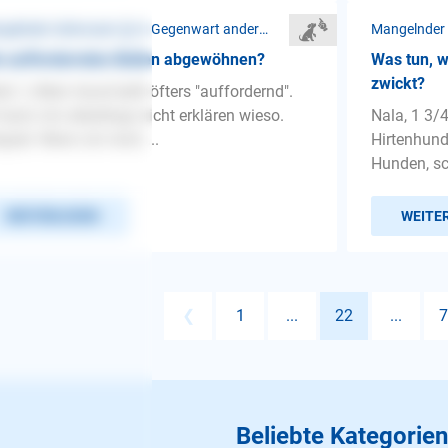
Mangelnder Gehorsam ❯ In Gegenwart anderer Menschen
e aufforderndes Bellen abgewöhnen?
Was tun, 
zwickt?
lo! :) Mein Hund bellt öfters "auffordernd".
 kann mir allerdings nicht erklären wieso.
Nala, 1 3/4
spiel: Wenn ich mich ...
Hirtenhund 
Hunden, sc
WEITERLESEN
WEITE
❮
1
...
22
...
7
Beliebte Kategorien