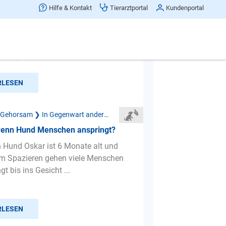
ift und springt fremde Kinder an,
Hilfe & Kontakt
Tierarztportal
Kundenportal
ere Hündin (Labrador, Harzer Fuchs
 ist 1 Jahr alt. Wenn Besuch mit
teht, muss ich die ...
RLESEN
Mangelnder Gehorsam ❯ In Gegenwart anderer Menschen
wenn Hund Menschen anspringt?
n Hund Oskar ist 6 Monate alt und
im Spazieren gehen viele Menschen
gt bis ins Gesicht ...
RLESEN