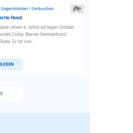
 Gegenständen / Geräuschen
arrte Hund
haben einen 6 Jahre ad legen Golden
Border Collie, Berner Sennenhund
Rüde. Er ist von ...
RLESEN
5
❯