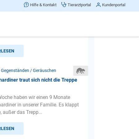
landshund
Hilfe & Kontakt
Tierarztportal
Kundenportal
ierschutz aus Griechenland gekommen
 einen jahr er ist jetzt ca.4 jahre alt
ne bis kaum ...
RLESEN
 Gegenständen / Geräuschen
ardiner traut sich nicht die Treppe
 Woche haben wir einen 9 Monate
ardiner in unserer Familie. Es klappt
e, außer das Trepp...
RLESEN