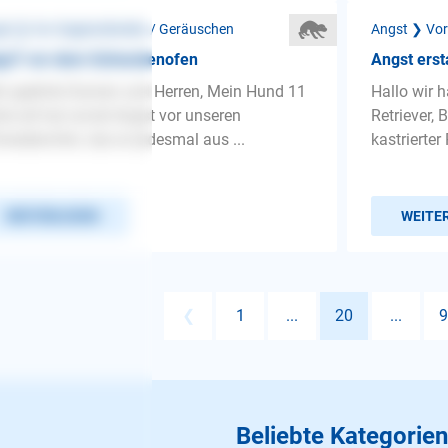
st ❯ Vor Gegenständen / Geräuschen
Angst ❯ Vor
gsT vor dem Schwedenofen
Angst erst
r geehrte Damen und Herren, Mein Hund 11
Hallo wir 
re alt hat soviel Angst vor unseren
Retriever, 
wedenofen, das er jedesmal aus ...
kastrierter 
WEITERLESEN
WEITE
❮
1
...
20
...
9
Beliebte Kategorien