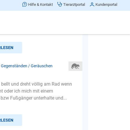
lötzlich Angst in der Nacht
Hilfe & Kontakt
Tierarztportal
Kundenportal
 dass ich in diesem Forum zu meiner
ung ein paar Meinungen und
rschläge bekommen kann. Unse...
RLESEN
 Gegenständen / Geräuschen
bellt und dreht völlig am Rad wenn
t oder ich mich mit einem
 bzw Fußgänger unterhalte und...
RLESEN