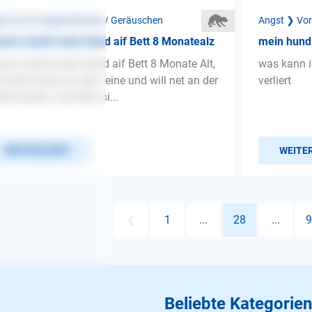
st ❯ Vor Gegenständen / Geräuschen
Angst ❯ Vor
um macht mein Hund aif Bett 8 Monatealz
mein hund 
um macht mein Hund aif Bett 8 Monate Alt,
was kann i
 zieht immer an der Leine und will net an der
verliert
aße laufen, und Setu si...
WEITERLESEN
WEITE
❮
1
...
28
...
9
Beliebte Kategorien