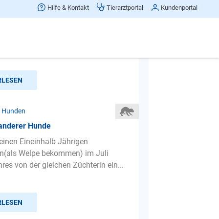
und hat Angst vor anderem Hund
Hilfe & Kontakt
Tierarztportal
Kundenportal
d. Ich habe eine Maltese Hündin. 11
mit einem an sich sehr ruhigen Gemüt.
e viel gespi...
RLESEN
r Hunden
 anderer Hunde
einen Eineinhalb Jährigen
n(als Welpe bekommen) im Juli
res von der gleichen Züchterin ein...
RLESEN