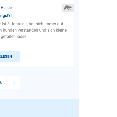
r Hunden
ngst?!
 ist 3 Jahre alt, hat sich immer gut
n hunden verstanden und sich kleine
gefallen lasse...
RLESEN
6
❯