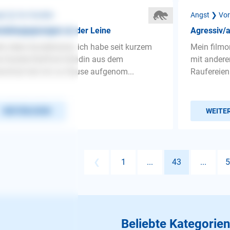
st ❯ Vor Hunden
Angst ❯ Vo
ndebegegnungen an der Leine
Agressiv/a
lo liebe Hundetrainer, ich habe seit kurzem
Mein filmor
e Dackel-Stafford Hündin aus dem
mit andere
rschutz bei mir zu Hause aufgenom...
Raufereien 
WEITERLESEN
WEITE
❮
1
...
43
...
5
Beliebte Kategorien