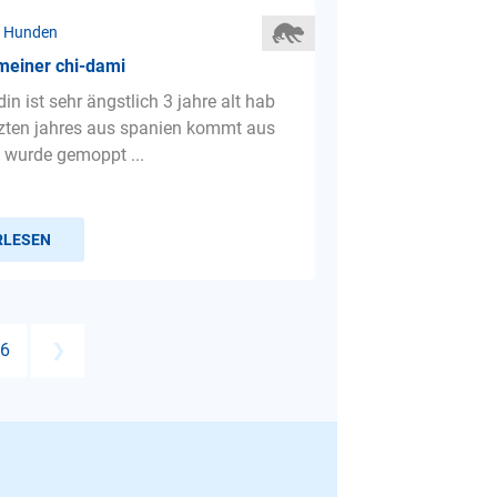
r Hunden
meiner chi-dami
n ist sehr ängstlich 3 jahre alt hab
etzten jahres aus spanien kommt aus
t wurde gemoppt ...
RLESEN
6
❯