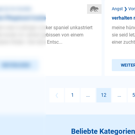
st ❯ Vor Hunden
Angst ❯ Vo
in Pflegehund Cookie
verhalten 
lo mein 6 jähriger cooker spaniel unkastriert
meine hündi
e wurde vor Jahren gebissen von einem
sie seid l
eren Rüden. Seit dem Entsc...
einer zuch
WEITERLESEN
WEITE
❮
1
...
12
...
5
Beliebte Kategorien