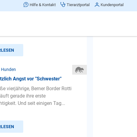
e Hündin hat Angst
Hilfe & Kontakt
Tierarztportal
Kundenportal
natige Hündin hat Angst vor
nden, sie setzt sich dann hin und
 das, wenn sie einen Hund i...
RLESEN
r Hunden
tzlich Angst vor "Schwester"
e vierjährige, Berner Border Rotti
äuft gerade ihre erste
tigkeit. Und seit einigen Tag...
RLESEN