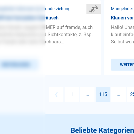
gelnder Gehorsam ❯ Grunderziehung
Mangelnder
fft bei fast jedem Geräusch
Klauen vo
ne Hündin reagiert IMMER auf fremde, auch
Hallo! Uns
ohnte Geräusche und Sichtkontakte, z. Bsp.
klaut einf
 Freude oder wenn Nachbars...
Selbst wenn
WEITERLESEN
WEITE
❮
1
...
115
...
2
Beliebte Kategorien