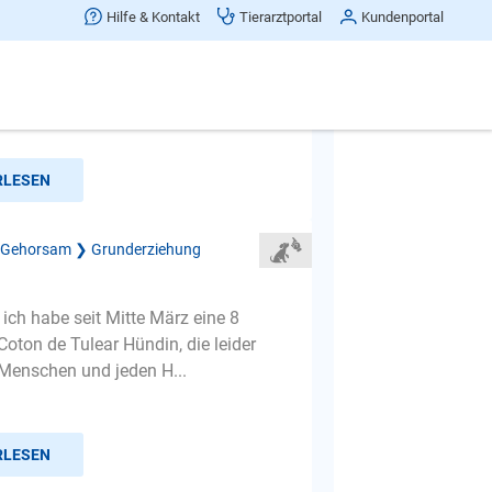
es Junghundes
Hilfe & Kontakt
Tierarztportal
Kundenportal
as Haus verlasse bleibt mein Rüde
 8,5jährigen Ersthündin zunächst
n allein. Auch wenn ic...
RLESEN
 Gehorsam ❯ Grunderziehung
 ich habe seit Mitte März eine 8
Coton de Tulear Hündin, die leider
 Menschen und jeden H...
RLESEN