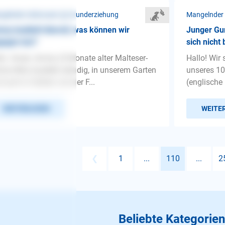
gelnder Gehorsam ❯ Grunderziehung
Mangelnder
my buddelt überall, was können wir
Junger Gun
gegen tun?
sich nicht
lo. Unser Jimmy (5 Monate alter Malteser-
Hallo! Wir 
hon-Mix) buddelt ständig, in unserem Garten
unseres 10
 auch in Gärten von der F...
(englische 
WEITERLESEN
WEITE
❮
1
...
110
...
2
Beliebte Kategorien