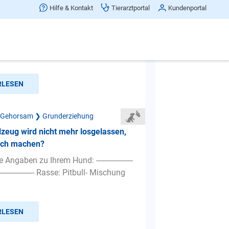
rm Gassi gehen
Hilfe & Kontakt
Tierarztportal
Kundenportal
n Hund jault immer so schrecklich
örlich wenn er weiß dass wir
Es ist so penetrant ... Ha...
RLESEN
 Gehorsam ❯ Grunderziehung
lzeug wird nicht mehr losgelassen,
ich machen?
Angaben zu Ihrem Hund: ------------------
---------------------- Rasse: Pitbull- Mischung
RLESEN