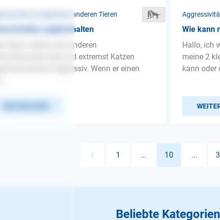
ressivität ❯ Gegenüber anderen Tieren
Aggressivit
ssverhalten,Jagdverhalten
Wie kann 
n Mudi verhält sich anderen
Hallo, ich
ren,besonders Igel und extremst Katzen
meine 2 kl
enüber,äußerst aggressiv. Wenn er einen
kann oder o
...
WEITERLESEN
WEITE
❮
1
...
10
...
3
Beliebte Kategorien