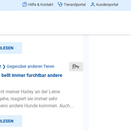
ggressiv oder ängstlich
Hilfe & Kontakt
Tierarztportal
Kundenportal
in ist aggressiv
h)gegenüber anderen Hunden und
 und andere Tiere jagt sie gerne .
RLESEN
ät ❯ Gegenüber anderen Tieren
bellt immer furchtbar andere
it meiner Hailey an der Leine
ehe, reagiert sie immer sehr
wenn andere Hunde kommen. Auch...
RLESEN