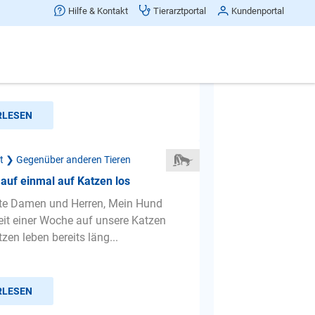
bellen
Hilfe & Kontakt
Tierarztportal
Kundenportal
ere kleine Zwergdackel-Dame flippt
r Zeit fast jedesmal aus, wenn sie
ren Hund oder eine...
RLESEN
ät ❯ Gegenüber anderen Tieren
auf einmal auf Katzen los
te Damen und Herren, Mein Hund
eit einer Woche auf unsere Katzen
tzen leben bereits läng...
RLESEN