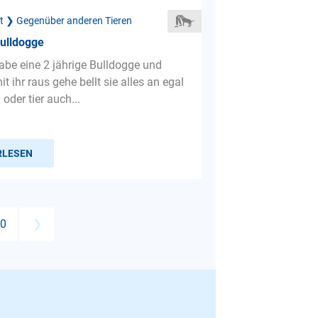
ät ❯ Gegenüber anderen Tieren
Bulldogge
habe eine 2 jährige Bulldogge und
t ihr raus gehe bellt sie alles an egal
oder tier auch...
RLESEN
0
❯