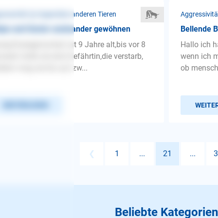
ressivität ❯ Gegenüber anderen Tieren
Aggressivit
lpe und Senior aneinander gewöhnen
Bellende 
ey(Zwergpinscher) ist 9 Jahre alt,bis vor 8
Hallo ich 
aten hatte sie eine Gefährtin,die verstarb,
wenn ich mi
tdem mag sie bis auf zw...
ob mensch 
WEITERLESEN
WEITE
❮
1
...
21
...
3
Beliebte Kategorien