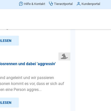
e - Hündin (ca 7) wird nach 30 min
Hilfe & Kontakt
Tierarztportal
Kundenportal
bockt
eine kastrierte Hundedame, ca. 2017
eit es hier so warm ist bzw drückend
weigert sie oft ...
RLESEN
losrennen und dabei 'aggressiv'
und angeleint und wir passieren
sonen kommt es vor, dass er sich auf
en eine Person aggres...
RLESEN