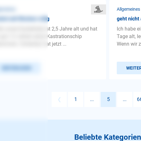
gemeines
Allgemeines
kel seit Wochen rollig
geht nicht 
lo unser Dackelrüde ist 2,5 Jahre alt und hat
Ich habe e
 gut 1,5 Jahren einen Kastrationschip
Tage alt, 
ommen. Scheinbar hat jetzt ...
Wenn wir 
WEITERLESEN
WEITE
❮
1
...
5
...
6
Beliebte Kategorien