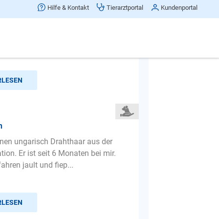
Hilfe & Kontakt
Tierarztportal
Kundenportal
er Hund bellt ständig große Hunde an
n wir dagegen machen
RLESEN
n
inen ungarisch Drahthaar aus der
ion. Er ist seit 6 Monaten bei mir.
hren jault und fiep...
RLESEN