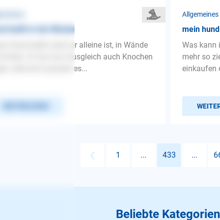
gemeines
Allgemeines
d beißt in die Wände
mein hund
er Hund beißt wenn er alleine ist, in Wände
Was kann i
 Ecken. Er hat zum Ausgleich auch Knochen
mehr so zi
gen, dennoch passiert es...
einkaufen o
WEITERLESEN
WEITE
❮
1
...
433
...
6
Beliebte Kategorien