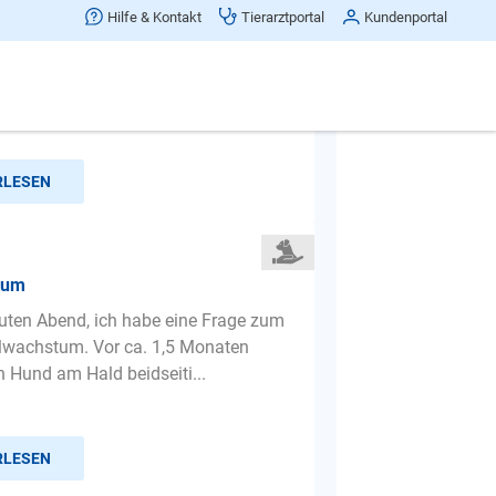
 jault
Hilfe & Kontakt
Tierarztportal
Kundenportal
 mit 12wochen jault wenn er alleine
RLESEN
tum
ten Abend, ich habe eine Frage zum
lwachstum. Vor ca. 1,5 Monaten
 Hund am Hald beidseiti...
RLESEN