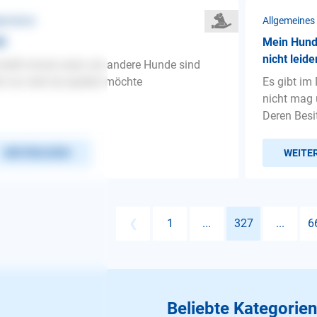
gemeines
Allgemeines
lt
Mein Hund 
nicht leid
 bellt immer wenn sie andere Hunde sind
r nur weil sie spielen möchte
Es gibt im
nicht mag u
Deren Besit
WEITERLESEN
WEITE
❮
1
...
327
...
6
Beliebte Kategorien