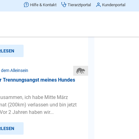
mein hund alleine zu bleiben ohne zu
Hilfe & Kontakt
Tierarztportal
Kundenportal
Angaben zu Ihrem Hund: ------------------
---------------------- Rasse: Dobermann
...
RLESEN
 dem Alleinsein
er Trennungsangst meines Hundes
 zusammen, ich habe Mitte März
at (200km) verlassen und bin jetzt
Vor 2 Jahren haben wir...
RLESEN