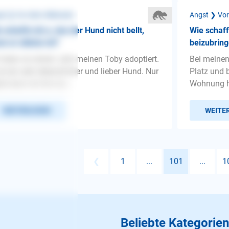
st ❯ Vor dem Alleinsein
Angst ❯ Vor
 schaffe ich e, das der Hund nicht bellt,
Wie schaf
n er alleine ist?
beizubring
 habe vor einem Jahr meinen Toby adoptiert.
Bei meinen
ist ein sehr lebensfroher und lieber Hund. Nur
Platz und b
der kann ich ihn nic...
Wohnung hör
WEITERLESEN
WEITE
❮
1
...
101
...
1
Beliebte Kategorien