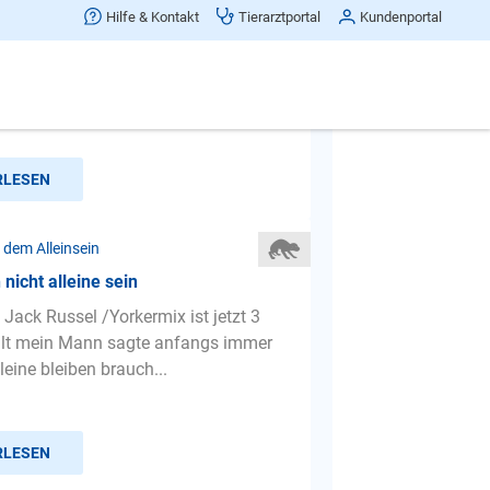
nicht alleine sein
Hilfe & Kontakt
Tierarztportal
Kundenportal
n mein Hund im Auto in der
lleine bleiben und im Haus in einer
Box keine 5 Minuten, ohne zu...
RLESEN
 dem Alleinsein
nicht alleine sein
Jack Russel /Yorkermix ist jetzt 3
alt mein Mann sagte anfangs immer
eine bleiben brauch...
RLESEN