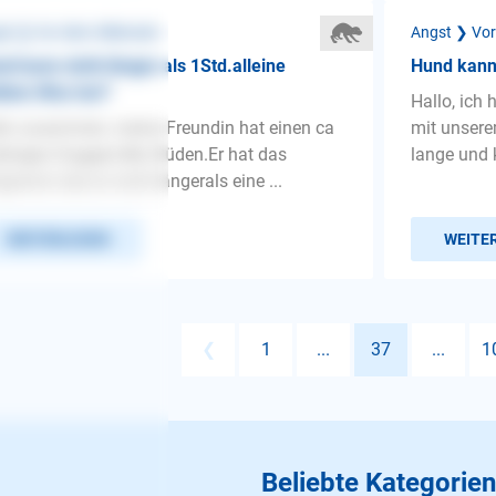
st ❯ Vor dem Alleinsein
Angst ❯ Vor
d kann nicht länger als 1Std.alleine
Hund kann 
iben.Was tun?
Hallo, ich
lo zusammen, meine Freundin hat einen ca
mit unsere
ährigen Doggen-Mix Rüden.Er hat das
lange und 
gramm das er nicht längerals eine ...
WEITERLESEN
WEITE
❮
1
...
37
...
1
Beliebte Kategorien