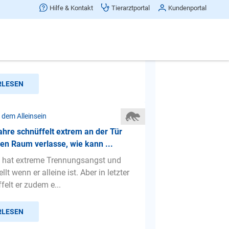
icht alleine sein
Hilfe & Kontakt
Tierarztportal
Kundenportal
e ei en jungen Jack Rüsselsheim 9
n er alleine ist zerstört er alles..
l Schulranzen....
RLESEN
 dem Alleinsein
hre schnüffelt extrem an der Tür
en Raum verlasse, wie kann ...
 hat extreme Trennungsangst und
llt wenn er alleine ist. Aber in letzter
felt er zudem e...
RLESEN