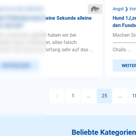
st ❯ Vor dem Alleinsein
Angst ❯ Vor
d 18 Wochen kann keine Sekunde alleine
Hund 1J,ze
n, was tun?
den Fussb
lo zusammen, gefühlt haben wir bei
Machen Sie 
erem Hund, 18 Wochen, alles falsch
---------------
acht. Wir waren am Anfang sehr auf das ...
Challs ...
WEITERLESEN
WEITE
❮
1
...
25
...
1
Beliebte Kategorien