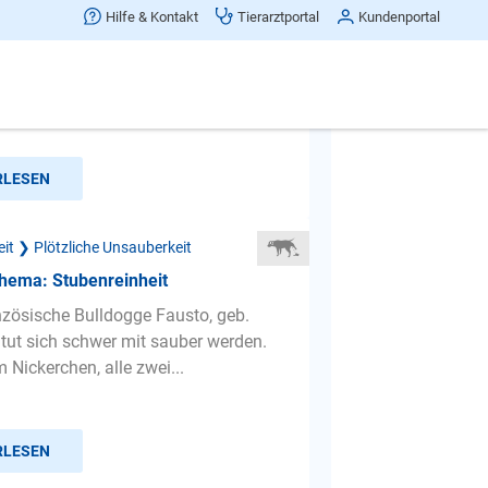
 Rüde 1,5 jahre ca. alt ist immer mal
Hilfe & Kontakt
Tierarztportal
Kundenportal
ein
er Spaniel macht immer mal wiede
lt in die Wohnung. Wir haben ihn mit
ca. Aus einer Verwah...
RLESEN
it ❯ Plötzliche Unsauberkeit
hema: Stubenreinheit
zösische Bulldogge Fausto, geb.
 tut sich schwer mit sauber werden.
 Nickerchen, alle zwei...
RLESEN