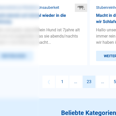
benreinheit ❯ Plötzliche Unsauberkeit
Stubenreinhe
ht abends auf einmal wieder in die
Macht in d
hnung
wir Schlaf
lo und guten abend!Mein Hund ist 7jahre alt
Hallo unse
 mir ist aufgefallen das sie abends/nachts
immer rein
der in die Wohnung macht...
wir haben i
WEITERLESEN
WEITE
❮
1
...
23
...
5
Beliebte Kategorien