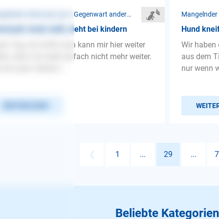
Mangelnder Gehorsam ❯ In Gegenwart anderer Menschen
d jault, heult, bellt, zieht bei kindern
Hund knei
en Tag, ich hoffe man kann mir hier weiter
Wir haben 
fen, denn ich weiß einfach nicht mehr weiter.
aus dem Tie
r ein paar nähere i...
nur wenn 
WEITERLESEN
WEITE
❮
1
...
29
...
7
Beliebte Kategorien