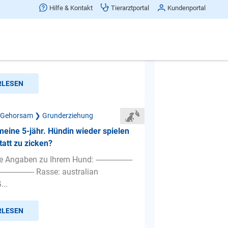
d 4 Monate macht uns die Tapete
Hilfe & Kontakt
Tierarztportal
Kundenportal
er Stelle kaput und
 zum Putz runter was kann ich tun
RLESEN
 Gehorsam ❯ Grunderziehung
eine 5-jähr. Hündin wieder spielen
tatt zu zicken?
Angaben zu Ihrem Hund: ------------------
--------------------- Rasse: australian
...
RLESEN