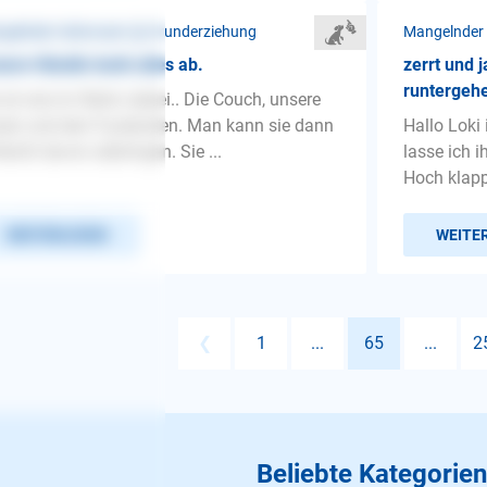
gelnder Gehorsam ❯ Grunderziehung
Mangelnder
ere Hündin leckt alles ab.
zerrt und 
runtergehe
 ist wie im Wahn dabei.. Die Couch, unsere
en und den Fussboden. Man kann sie dann
Hallo Loki
lecht davon abbringen. Sie ...
lasse ich i
Hoch klapp
WEITERLESEN
WEITE
❮
1
...
65
...
2
Beliebte Kategorien