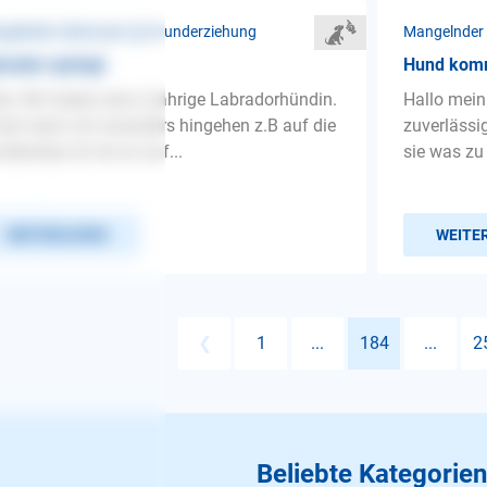
gelnder Gehorsam ❯ Grunderziehung
Mangelnder
rador springt
Hund kommt
lo, Wir haben eine 2 jährige Labradorhündin.
Hallo mein
er wenn wir woanders hingehen z.B auf die
zuverlässi
dewiese ist sie so auf...
sie was zu 
WEITERLESEN
WEITE
❮
1
...
184
...
2
Beliebte Kategorien