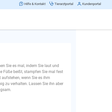
hn weiter.Was kann ich noch tun um
Hilfe & Kontakt
Tierarztportal
Kundenportal
e Grüße Roy
Frage melden
hen Sie es mal, indem Sie laut und
ie Füße beißt, stampfen Sie mal fest
st aufstehen, wenn Sie es ihm
ig zu verhalten. Lassen Sie ihn aber
angsam.