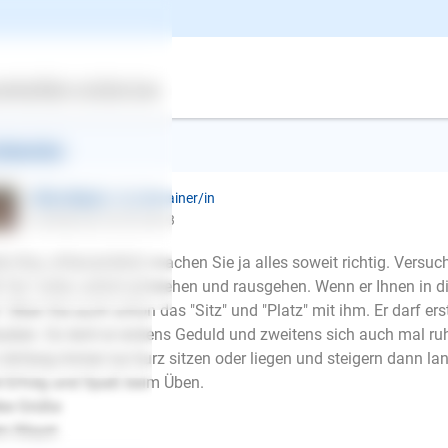
uten.Auch dies hilft nichts.Er rennt raus und beißt im Spielwa
s zu unterbinden?Für ein paar Tipps wäre ich sehr dankbar.Viel
, weiblich, < 1 Jahr, nicht kastriert
ertes
Über uns
Services
ntworten
Ellen Mayer
| Hundetrainer/in
schrieb am 29.05.2013
lo Roy, offensichtlich machen Sie ja alles soweit richtig. Versuc
l "Au" rufen, sofort aufstehen und rausgehen. Wenn er Ihnen in d
. Üben Sie auch schon das "Sitz" und "Platz" mit ihm. Er darf er
auben. So lernt er erstens Geduld und zweitens sich auch mal ruh
Anfang immer nur kurz sitzen oder liegen und steigern dann l
l Erfolg und Spaß beim Üben.
be Grüße
E-Mail
en Mayer