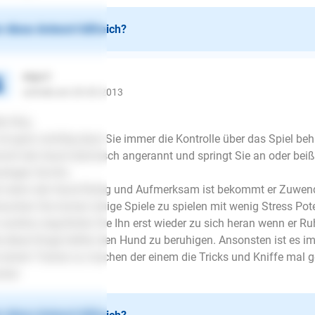
 diese Antwort hilfreich?
Anja F.
schrieb am 29.05.2013
lo Roy,
ist ganz wichtig dass Sie immer die Kontrolle über das Spiel beh
mt der Hund stürmisch angerannt und springt Sie an oder beißt
uhigen Sie Ihn.
t wenn der Hund Ruhig und Aufmerksam ist bekommt er Zuwen
suchen Sie immer ruhige Spiele zu spielen mit wenig Stress Pote
 wortlos weg.Rufen Sie Ihn erst wieder zu sich heran wenn er R
e diese Dinge helfen den Hund zu beruhigen. Ansonsten ist es 
 einem Trainer zu machen der einem die Tricks und Kniffe mal 
cher