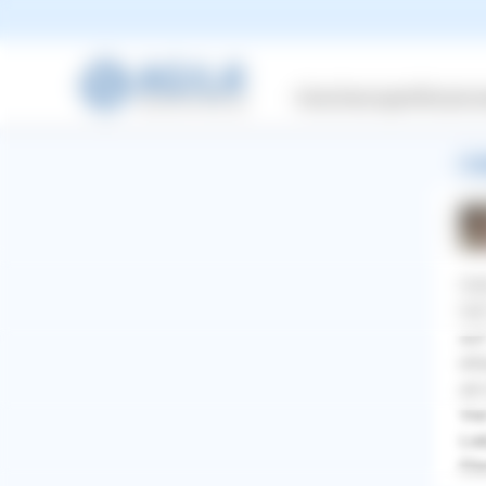
Min
die
null
Versicherungen
Wissensw
2 A
Hal
hel
auf
erl
am 
Vie
Lie
WhatsApp
Facebook
Twitter
Pinterest
Ell
ZURÜCK ZUR FRAGE