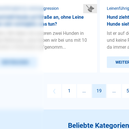
nenführigkeit ❯ Leinenaggression
Leinenführi
d bellt Hunde auf Straße an, ohne Leine
Hund zieht
r sehr verträglich, was tun?
Hunde sieh
lo:) Wir leben mit unseren zwei Hunden in
Ist er auf
er Wohnung. Lena haben wir bei uns mit 10
und keine P
chen in Rumänien aufgenomm...
da immer a
WEITERLESEN
WEITE
❮
1
...
19
...
5
Beliebte Kategorien