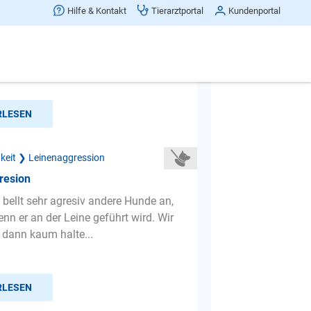
nd zieht an der Leine
Hilfe & Kontakt
Tierarztportal
Kundenportal
weiß gar nicht wo ich anfange.
 ist ein richtiger Zaun kläffer, alles
ird angebellt. Ga...
RLESEN
gkeit ❯ Leinenaggression
resion
bellt sehr agresiv andere Hunde an,
nn er an der Leine geführt wird. Wir
 dann kaum halte...
RLESEN