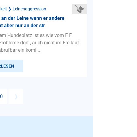
gkeit ❯ Leinenaggression
 an der Leine wenn er andere
t aber nur an der str
 dem Hundeplatz ist es wie vom F F
robleme dort , auch nicht im Freilauf
brufbar ein komi...
RLESEN
0
❯