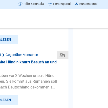
rt
Hilfe & Kontakt
Tierarztportal
Kundenportal
haben seit 2 Jahren jetzt 3 Jahre alt
en Mischling, ( Yorkshire Terrier,
..) sie ist ...
RLESEN
ät ❯ Gegenüber Menschen
lte Hündin knurrt Besuch an und
haben vor 2 Wochen unsere Hündin
n. Sie kommt aus Rumänien soll
nach Deutschland gekommen s...
RLESEN