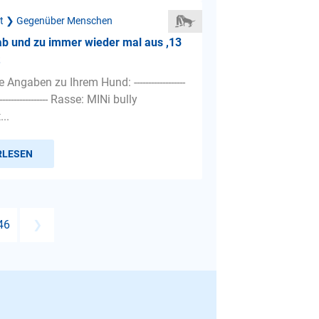
ät ❯ Gegenüber Menschen
t ab und zu immer wieder mal aus ,13
Angaben zu Ihrem Hund: ------------------
--------------------- Rasse: MINi bully
..
RLESEN
46
❯