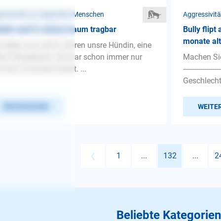
ressivität ❯ Gegenüber Menschen
Aggressivit
din nach 8 Jahren kaum tragbar
Bully flip
monate alt
 haben nun seit 8 Jahren unsre Hündin, eine
ine Terrierdame. Sie war schon immer nur
Machen Sie 
 mich, Frauchen fixiert. ...
---------------
Geschlecht.
WEITERLESEN
WEITE
❮
1
...
132
...
2
Beliebte Kategorien