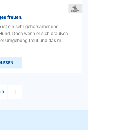
es freuen.
 ist ein sehr gehorsamer und
 Hund. Doch wenn er sich draußen
uer Umgebung freut und das m...
RLESEN
66
❯