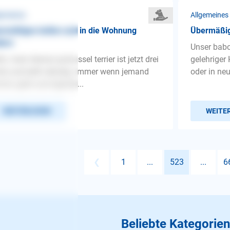
gemeines
Allgemeines
rmäßiges bellen und in die Wohnung
Übermäßig
lern
Unser babo
lo, mein kleiner jackrussel terrier ist jetzt drei
gelehriger
re und bellt ständig. Immer wenn jemand
oder in ne
mt, geht und irgende...
WEITERLESEN
WEITE
❮
1
...
523
...
6
Beliebte Kategorien