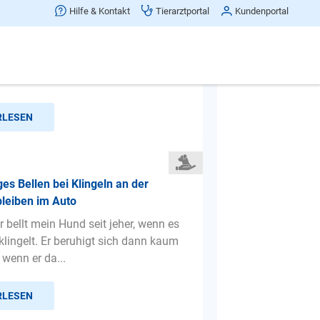
es Bellen
Hilfe & Kontakt
Tierarztportal
Kundenportal
frohe Weihnachten, wir haben eine
 der Tierrettung übernommen. Seit
 bellt sie so viel...
RLESEN
s Bellen bei Klingeln an der
bleiben im Auto
er bellt mein Hund seit jeher, wenn es
klingelt. Er beruhigt sich dann kaum
 wenn er da...
RLESEN