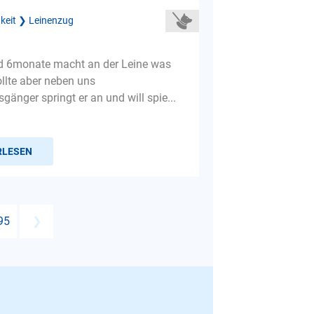
gkeit ❯ Leinenzug
d 6monate macht an der Leine was
sollte aber neben uns
gänger springt er an und will spie...
RLESEN
95
❯