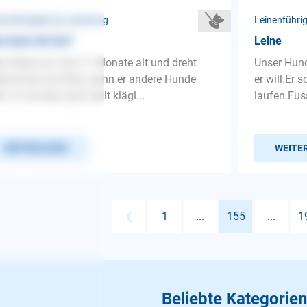
nenführigkeit ❯ Leinenzug
Leinenführi
 kann ich tun?
Leine
n Rüde nun fast 11 Monate alt und dreht
Unser Hun
lkommen am Rad, wenn er andere Hunde
er will.Er 
t. Er winselt, jault, bellt klägl...
laufen.Fuss
WEITERLESEN
WEITE
❮
1
...
155
...
1
Beliebte Kategorien