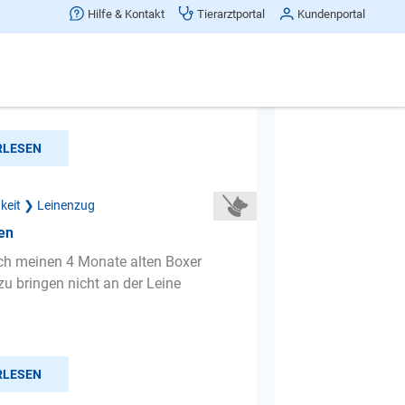
eim spazieren gehen
Hilfe & Kontakt
Tierarztportal
Kundenportal
te Damen und Herren, hiermit möchte
en anfragen ob sie mir einen Rat
en...wie bekomme ich...
RLESEN
gkeit ❯ Leinenzug
en
ch meinen 4 Monate alten Boxer
u bringen nicht an der Leine
RLESEN