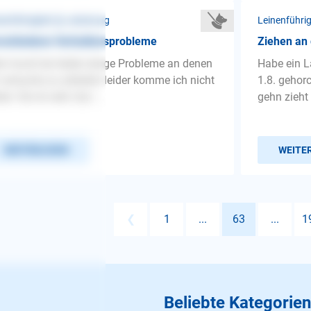
nenführigkeit ❯ Leinenzug
Leinenführi
rschiedene Verhaltensprobleme
Ziehen an 
n hund hat leider einige Probleme an denen
Habe ein L
 versuche zu arbeiten leider komme ich nicht
1.8. gehor
er. Sie ist sehr stur ...
gehn zieht 
WEITERLESEN
WEITE
❮
1
...
63
...
1
Beliebte Kategorien