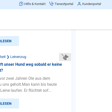
 zieht ständig
Hilfe & Kontakt
Tierarztportal
Kundenportal
. Tag kennen wir unsere Chira nur
e steht nie still, ist immer unterwegs
ei unseren Spazi...
RLESEN
gkeit ❯ Leinenzug
ft unser Hund weg sobald er keine
t?
vor zwei Jahren Ole aus dem
u uns geholt.Man kann bis heute
Leine laufen. Er flüchtet sof...
RLESEN