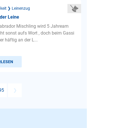
gkeit ❯ Leinenzug
der Leine
abrador Mischling wird 5 Jahream
cht sonst aufs Wort , doch beim Gassi
er häftig an der L...
RLESEN
95
❯