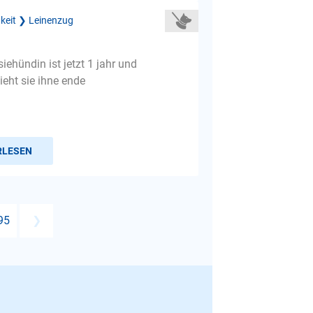
gkeit ❯ Leinenzug
ehündin ist jetzt 1 jahr und
ieht sie ihne ende
RLESEN
95
❯