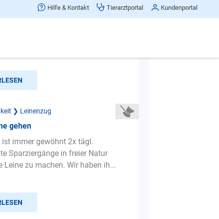
der Leine
Hilfe & Kontakt
Tierarztportal
Kundenportal
an der Leine. Ich habe schon
Dinge ausprobiert um ihm den
g anders zu gestalten aber nicht...
RLESEN
gkeit ❯ Leinenzug
ine gehen
ist immer gewöhnt 2x tägl.
e Sparziergänge in freier Natur
e Leine zu machen. Wir haben ih...
RLESEN