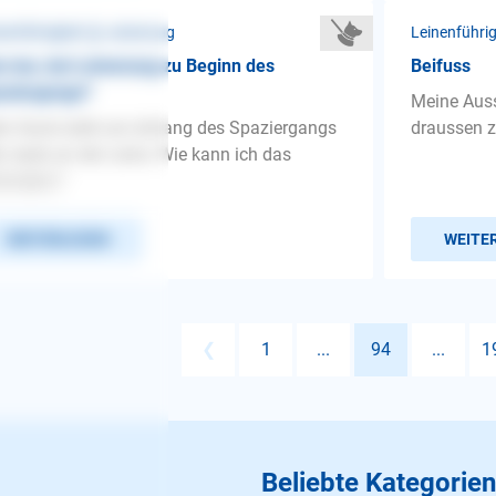
nenführigkeit ❯ Leinenzug
Leinenführi
 tun, bei Leinenzug zu Beginn des
Beifuss
aziergangs?
Meine Aussi
n Hund zieht am Anfang des Spaziergangs
draussen z
r stark an der Leine. Wie kann ich das
hindern?
WEITERLESEN
WEITE
❮
1
...
94
...
1
Beliebte Kategorien