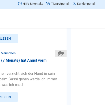
m Herrchen
Hilfe & Kontakt
Tierarztportal
Kundenportal
d hat sich einen Hund, 10 Monate
iner TierschutzOrganisation aus
eholt. Sie wurde als Welo...
RLESEN
r Menschen
 (7 Monate) hat Angst vorm
nen verzieht sich der Hund in sein
beim Gassi gehen werde ich immer
t was ich mach
RLESEN