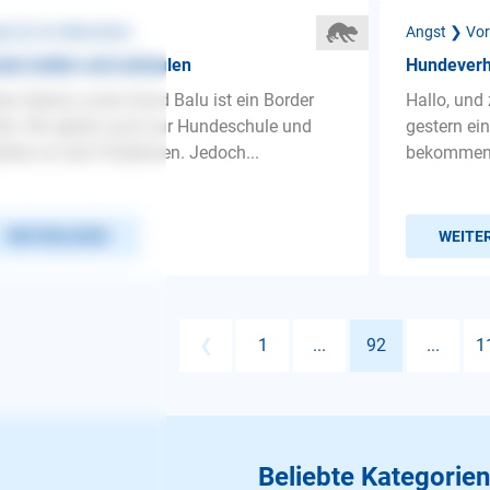
st ❯ Vor Menschen
Angst ❯ Vo
tes bellen und anheulen
Hundeverh
en Abend, unser Hund Balu ist ein Border
Hallo, und
lie. Wir gehen auch zur Hundeschule und
gestern e
eiten an den Problemen. Jedoch...
bekommen d
WEITERLESEN
WEITE
❮
1
...
92
...
1
Beliebte Kategorien