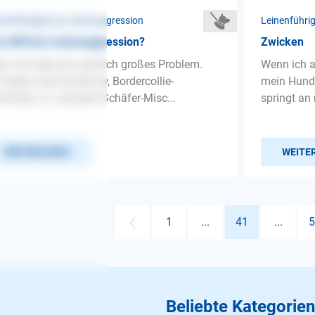
nenführigkeit ❯ Leinenaggression
Leinenführi
 hilft bei Leinenaggression?
Zwicken
lo, Ich habe ein ziemlich großes Problem.
Wenn ich a
 haben zwei Hunde (w, Bordercollie-
mein Hund 
chling/ m, Labrador-Schäfer-Misc...
springt an 
WEITERLESEN
WEITE
❮
1
...
41
...
5
Beliebte Kategorien