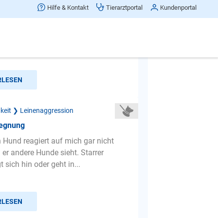
blem
Hilfe & Kontakt
Tierarztportal
Kundenportal
bellt und zieht an der Leine aber nur
Bei Hündinnen ist er ruhig. Kastration
ndwann weil ...
RLESEN
gkeit ❯ Leinenaggression
egnung
n Hund reagiert auf mich gar nicht
er andere Hunde sieht. Starrer
t sich hin oder geht in...
RLESEN