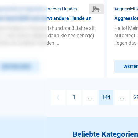
ressivität ❯ Gegenüber anderen Hunden
Aggressivit
n Hund kläfft und nervt andere Hunde an
Aggressio
ne Podenca (Tierschutzhund, ca 3 Jahre alt,
Hallo! Mei
 1.Jahr davon alleine, dann kleines gehege)
aufgeregt 
hte mit anderen Hunden ...
liegen das 
WEITERLESEN
WEITE
❮
1
...
144
...
2
Beliebte Kategorien