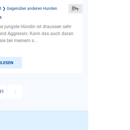
ät ❯ Gegenüber anderen Hunden
n
ne jungste Hündin ist draussen sehr
und Aggressiv. Kann das auch daran
sie bei meinem s...
RLESEN
91
❯