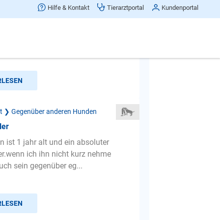
Hilfe & Kontakt
Tierarztportal
Kundenportal
knapp 6 jähriger rüde denkt er ist der
läfft jeden voll,ob mensch,ob
ischen geht er auc...
RLESEN
ät ❯ Gegenüber anderen Hunden
ler
 ist 1 jahr alt und ein absoluter
er.wenn ich ihn nicht kurz nehme
uch sein gegenüber eg...
RLESEN