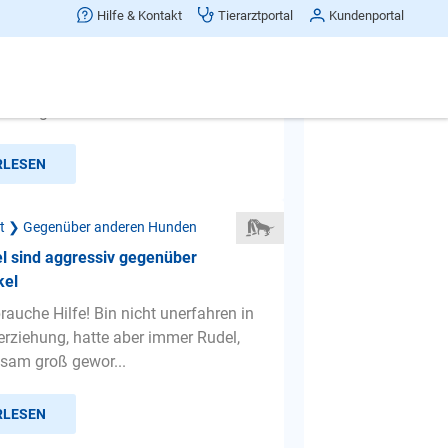
unde bellen jeden Hund draußen
Hilfe & Kontakt
Tierarztportal
Kundenportal
nd ohne Leine!
ine zwei Hunde machen immer mehr
raußen...jeder Hund wird verbellt
iß langsam nicht mehr ...
RLESEN
ät ❯ Gegenüber anderen Hunden
l sind aggressiv gegenüber
kel
brauche Hilfe! Bin nicht unerfahren in
erziehung, hatte aber immer Rudel,
sam groß gewor...
RLESEN