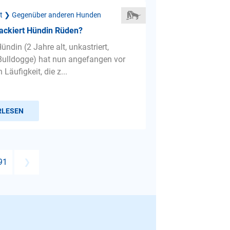
ät ❯ Gegenüber anderen Hunden
ackiert Hündin Rüden?
ündin (2 Jahre alt, unkastriert,
Bulldogge) hat nun angefangen vor
n Läufigkeit, die z...
RLESEN
91
❯