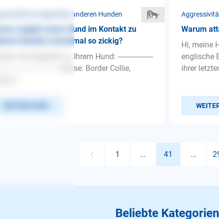
ressivität ❯ Gegenüber anderen Hunden
Aggressivit
um reagiert unser Hund im Kontakt zu
Warum att
deren Hunden manchmal so zickig?
Hi, meine H
hen Sie Angaben zu Ihrem Hund: ------------------
englische 
-------------------------------- Rasse: Border Collie,
ihrer letzte
alan...
WEITERLESEN
WEITE
❮
1
...
41
...
2
Beliebte Kategorien