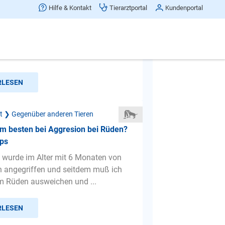
eidigt mein Rüde so sehr sein
Hilfe & Kontakt
Tierarztportal
Kundenportal
ider im Moment allein nicht weiter
chte nicht durch Unwissenheit noch
t machen. Aber ich...
RLESEN
ät ❯ Gegenüber anderen Tieren
am besten bei Aggresion bei Rüden?
ips
wurde im Alter mit 6 Monaten von
 angegriffen und seitdem muß ich
em Rüden ausweichen und ...
RLESEN