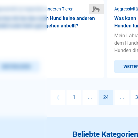
ressivität ❯ Gegenüber anderen Tieren
Aggressivit
 kan ich tun das mein Hund keine anderen
Was kann i
de/Leute beim gasi gehen anbellt?
Hunden tu
Mein Labra
dem Hundep
Hunden die 
WEITERLESEN
WEITE
❮
1
...
24
...
3
Beliebte Kategorien