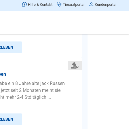
Hilfe & Kontakt
Tierarztportal
Kundenportal
ne das meine hündin den um lässt
r für die offentlichen Verkehrsmittel
RLESEN
ben
habe ein 8 Jahre alte jack Russen
jetzt seit 2 Monaten meint sie
t mehr 2-4 Std täglich ...
RLESEN