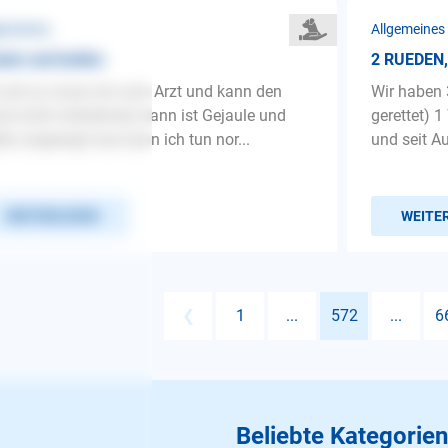
gemeines
Allgemeines
len und bellen
2 RUEDEN,
und zu muss ich zum Arzt und kann den
Wir haben 3
d nicht mitnehmen dann ist Gejaule und
gerettet) 
len angesagt was kann ich tun nor...
und seit A
WEITERLESEN
WEITE
❮
1
...
572
...
6
Beliebte Kategorien