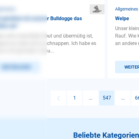
gemeines
Allgemeines
 gewöhne ich unserer Bulldogge das
Welpe
ißen ab?
Unser klei
n sich unser Bully freut und übermütig ist,
Rauf. Wie 
gt er an nach mir zu schnappen. Ich habe es
an andere 
on mit ignorieren versu...
WEITERLESEN
WEITE
❮
1
...
547
...
6
Beliebte Kategorien