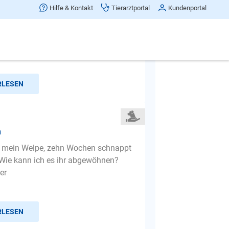
gewöhnen.
Hilfe & Kontakt
Tierarztportal
Kundenportal
inen 6 Jahre alten Labrador Stafford
 Er bellt oft wenn ich außer Haus bin,
t es keine Ro...
RLESEN
n
, mein Welpe, zehn Wochen schnappt
Wie kann ich es ihr abgewöhnen?
er
RLESEN