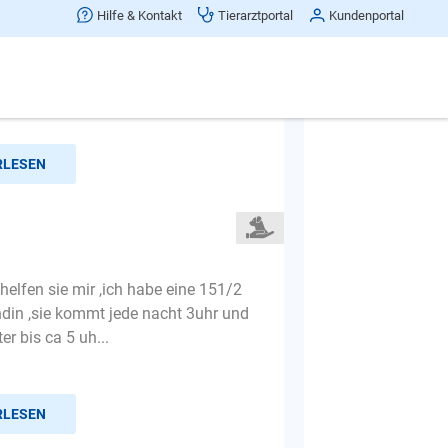
Hilfe & Kontakt
Tierarztportal
Kundenportal
 ist nur am schnuppern, wenn man
ssi geht, der bekommt seinen Kopf
icht mehr in die Höhe u...
RLESEN
e helfen sie mir ,ich habe eine 151/2
ndin ,sie kommt jede nacht 3uhr und
er bis ca 5 uh...
RLESEN