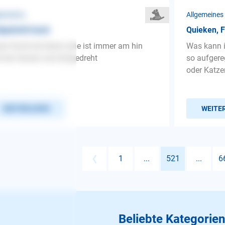
gemeines
Allgemeines
fgedreht hund
Quieken, F
er Hund hat keine ruhe ist immer am hin
Was kann i
 her rennen und Aufgedreht
so aufgere
oder Katze
WEITERLESEN
WEITE
❮
1
...
521
...
6
Beliebte Kategorien