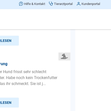
 an der Leine
Hilfe & Kontakt
Tierarztportal
Kundenportal
er Hündin zieht an der Leine wenn
ommt . Sie konzentriert sich schon
o wenn sie es hört .
RLESEN
rung
r Hund frisst sehr schlecht
ter. Habe noch kein Trockenfutter
s ihr schmeckt. Sie ist j...
RLESEN