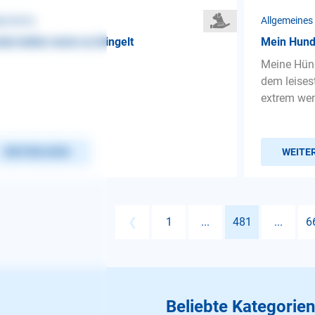
gemeines
Allgemeines
de bellen wenn es klingelt
Mein Hund 
Meine Hündi
dem leises
extrem wenn
WEITERLESEN
WEITE
❮
1
...
481
...
6
Beliebte Kategorien