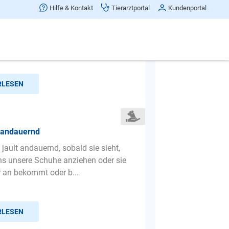
f den fremden Hund reagieren
Hilfe & Kontakt
Tierarztportal
Kundenportal
 gehe mit dem Kinderwagen spazieren
o viele Hunde ohne Leine laufen.
e laufen direkt zum ...
RLESEN
t andauernd
jault andauernd, sobald sie sieht,
ns unsere Schuhe anziehen oder sie
r an bekommt oder b...
RLESEN