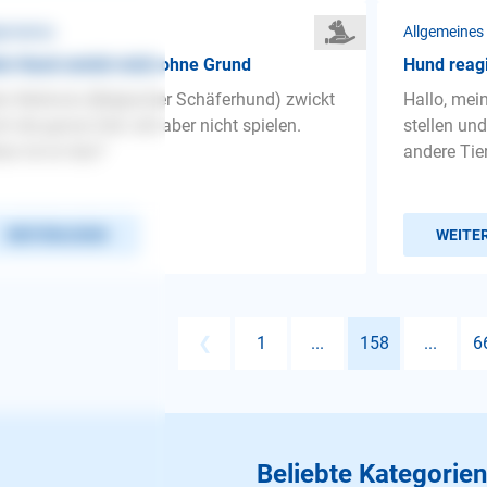
gemeines
Allgemeines
n Hund zwickt mich ohne Grund
Hund reagi
n Malinois (Belgischer Schäferhund) zwickt
Hallo, mein
h die ganze Zeit, will aber nicht spielen.
stellen un
so tut er das?
andere Tier
WEITERLESEN
WEITE
❮
1
...
158
...
6
Beliebte Kategorien