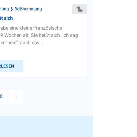
ehung ❯ Beißhemmung
t sich
habe eine kleine Französische
9 Wochen alt. Sie beißt sich. Ich sag
 "nein", auch etw...
RLESEN
8
❯