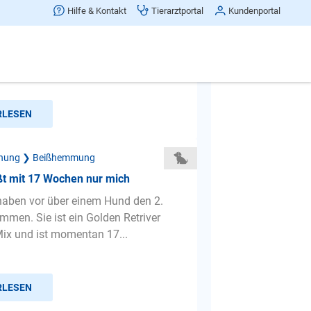
ßt in Hände und Füße
Hilfe & Kontakt
Tierarztportal
Kundenportal
eit 6 Wochen Besitzer eines Parson
rier Welpen. Leider beißt der kleine
h ständig in Füße...
RLESEN
ehung ❯ Beißhemmung
ßt mit 17 Wochen nur mich
 haben vor über einem Hund den 2.
men. Sie ist ein Golden Retriver
ix und ist momentan 17...
RLESEN