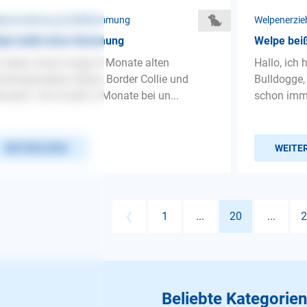
penerziehung ❯ Beißhemmung
Welpenerzi
lpe beißt ohne Hemmung
Welpe beiß
 haben einen knapp 5 Monate alten
Hallo, ich 
chlingswelpen (Spitz, Border Collie und
Bulldogge, 
rador). Sie ist jetzt 2 Monate bei un...
schon immer
WEITERLESEN
WEITE
❮
1
...
20
...
2
Beliebte Kategorien