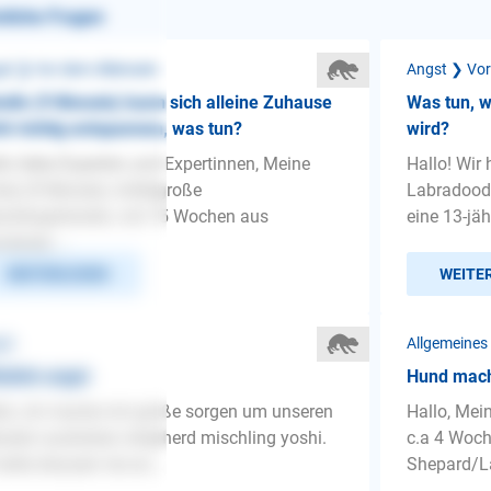
nliche Fragen
st ❯ Vor dem Alleinsein
Angst ❯ Vo
din (9 Monate) kann sich alleine Zuhause
Was tun, 
ht richtig entspannen, was tun?
wird?
lo liebe Experten und Expertinnen, Meine
Hallo! Wir
ka (9 Monate, mittelgroße
Labradood
chlingshündin, mit 15 Wochen aus
eine 13-jä
änien ...
WEITERLESEN
WEITE
st
Allgemeines
tzlich angst
Hund macht
lo, ich mache mir große sorgen um unseren
Hallo, Mei
rador australian shepherd mischling yoshi.
c.a 4 Woch
hatte drausen nie an...
Shepard/La