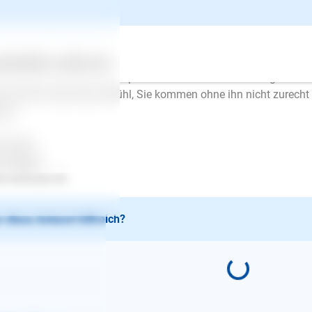
 dann die Zeit draußen.
r wichtig: Keine Verabschiedung und keine Begrüßung. So lern
mal ist, wenn Sie gehen.
weiteren wäre es sinnvoll, sich nicht von dem Hund "trainieren" 
ertes
Über uns
Services
sen. z. B. zum Streicheln, spielen etc. ALLE Entscheidungen soll
st hat Ihr Hund das Gefühl, Sie kommen ohne ihn nicht zurecht
sen.
l Erfolg..
en Mayer
.lesloups.de
 diese Antwort hilfreich?
E-Mail