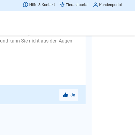
Hilfe & Kontakt
Tierarztportal
Kundenportal
t der Hund, dass es vollkommen
zu la
ten von Ihnen getroffen werden.
 und kann Sie nicht aus den Augen
Ja