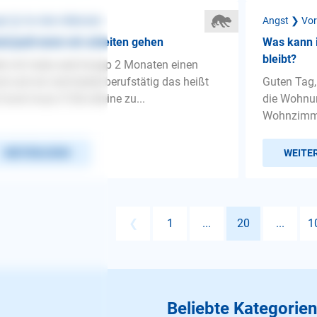
st ❯ Vor dem Alleinsein
Angst ❯ Vor
d jault wenn wir arbeiten gehen
Was kann i
bleibt?
lo Ich habe seid knapp 2 Monaten einen
d und wir sind beide berufstätig das heißt
Guten Tag,
 hund muss 5 Std alleine zu...
die Wohnung
Wohnzimmer
WEITERLESEN
WEITE
❮
1
...
20
...
1
Beliebte Kategorien