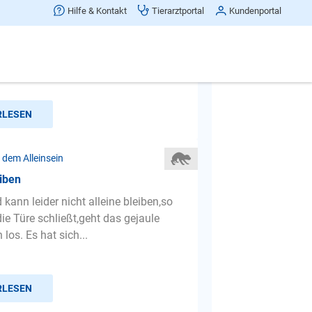
 ständig auf
Hilfe & Kontakt
Tierarztportal
Kundenportal
ibt folgendes Problem: Ich arbeite von
s, mein Hund liegt hinter mir am
 ich sitze am ...
RLESEN
 dem Alleinsein
eiben
kann leider nicht alleine bleiben,so
ie Türe schließt,geht das gejaule
 los. Es hat sich...
RLESEN