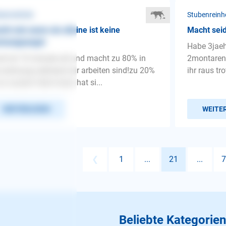
benreinheit
Stubenreinh
ht rein wenn sie alleine ist keine
Macht seid
ennungsangst
Habe 3jaeh
d ist 15 monate alt und macht zu 80% in
2montaren i
 wohnung während wir arbeiten sind!zu 20%
ihr raus tr
 es sauber! Abet heute hat si...
WEITERLESEN
WEITE
❮
1
...
21
...
7
Beliebte Kategorien