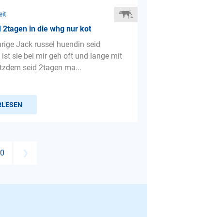
eit
 2tagen in die whg nur kot
rige Jack russel huendin seid
st sie bei mir geh oft und lange mit
otzdem seid 2tagen ma...
RLESEN
0
❯