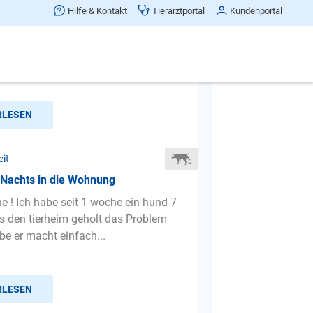
r Pippi wenn sie sich freut.
Hilfe & Kontakt
Tierarztportal
Kundenportal
Besuch bekomme , macht sie immer
pippi.
RLESEN
eit
 Nachts in die Wohnung
ne ! Ich habe seit 1 woche ein hund 7
 den tierheim geholt das Problem
be er macht einfach...
RLESEN