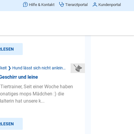
icht möglich
Hilfe & Kontakt
Tierarztportal
Kundenportal
einen Hund nicht vor beispielsweise
rmarkt, Anbinden. Er versucht mich
 anzuspringen oder ...
RLESEN
Leinenführigkeit ❯ Hund lässt sich nicht anleinen
Geschirr und leine
 Tiertrainer, Seit einer Woche haben
monatiges mops Mädchen :) die
alterin hat unsere k...
RLESEN