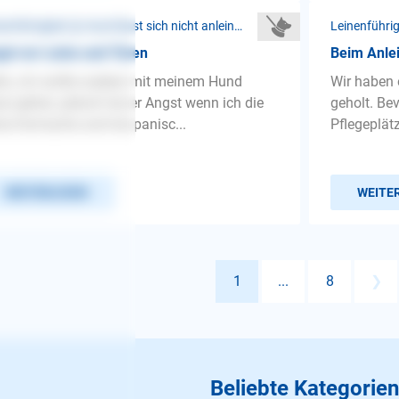
Leinenführigkeit ❯ Hund lässt sich nicht anleinen
st vor Leine und Türen
Beim Anlei
lo, ich wollte soeben mit meinem Hund
Wir haben 
si gehen, jedoch hat er Angst wenn ich die
geholt. Bev
ne hinmache und hat panisc...
Pflegeplätz
WEITERLESEN
WEITE
1
...
8
❯
Beliebte Kategorien