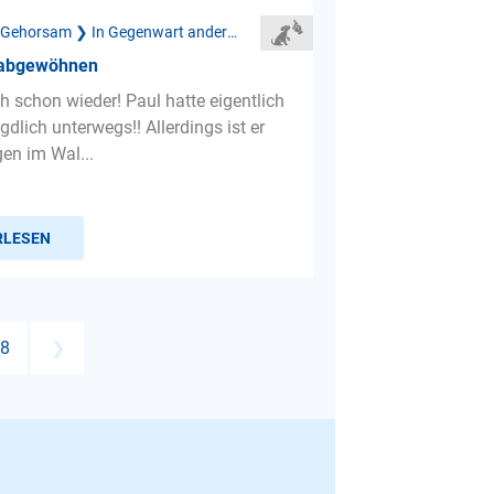
Mangelnder Gehorsam ❯ In Gegenwart anderer Tiere
 abgewöhnen
 Ich schon wieder! Paul hatte eigentlich
gdlich unterwegs!! Allerdings ist er
en im Wal...
RLESEN
8
❯