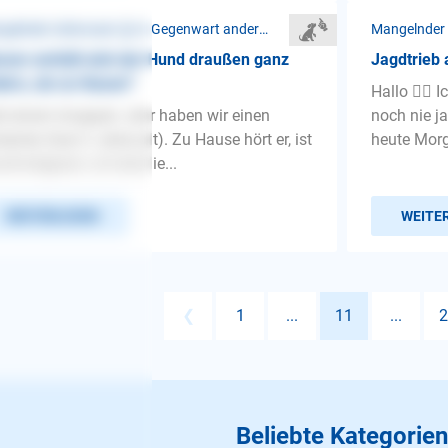
Mangelnder Gehorsam ❯ In Gegenwart anderer Tiere
um verhält sich der Hund draußen ganz
Jagdtrieb
ers, als zu Hause?
Hallo 🙋‍♀️
d einem knappen Jahr haben wir einen
noch nie ja
terrier (fast 2 Jahre alt). Zu Hause hört er, ist
heute Morg
chmiegsam, ist total lie...
WEITERLESEN
WEITE
❮
1
...
11
...
2
Beliebte Kategorien