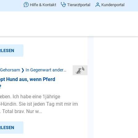
t Katzen, was tun?
Hilfe & Kontakt
Tierarztportal
Kundenportal
habe eine 1 jährige Leonberger
 ist mein Ein und Alles und so lieb.
llerdings Gassi gehe...
RLESEN
Mangelnder Gehorsam ❯ In Gegenwart anderer Tiere
ppt Hund aus, wenn Pferd
?
ieben. Ich habe eine 1jährige
-Hündin. Sie ist jeden Tag mit mir im
. Total brav. Nur w...
RLESEN