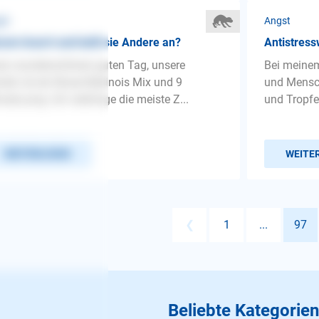
st
Angst
um knurrt und bellt sie Andere an?
Antistress
en wunderschönen guten Tag, unsere
Bei meine
din ist ein Boxer-Malinois Mix und 9
und Mensch
ate jung. Ich verbringe die meiste Z...
und Tropfe
WEITERLESEN
WEITE
❮
1
...
97
Beliebte Kategorien