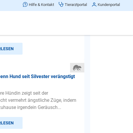
 nach Silvester nehmen?
Hilfe & Kontakt
Tierarztportal
Kundenportal
hdem dieses Jahr bei uns bereits das
abends an dem Donnerstag vor
eknallt wurde (und dan...
RLESEN
enn Hund seit Silvester verängstigt
re Hündin zeigt seit der
acht vermehrt ängstliche Züge, indem
zuhause irgendein Geräusch...
RLESEN