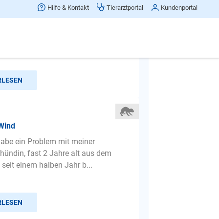
gemein
Hilfe & Kontakt
Tierarztportal
Kundenportal
Wir haben unser Mausi aus einer
 Haltung raus geholt sie war über ein
r Heizung angebunden...
RLESEN
 Wind
 habe ein Problem mit meiner
hündin, fast 2 Jahre alt aus dem
 seit einem halben Jahr b...
RLESEN