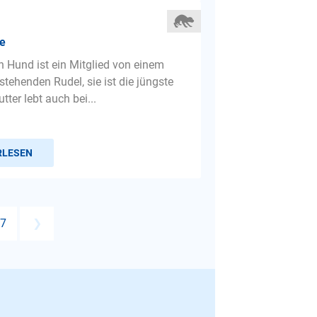
e
in Hund ist ein Mitglied von einem
tehenden Rudel, sie ist die jüngste
tter lebt auch bei...
RLESEN
7
❯