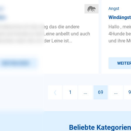
st
Angst
len
Windängst
 bekomme ich das weg das die andere
Hallo , me
te und Hunde an der Leine anbellt und auch
4Hunde bes
schen wenn die von der Leine ist...
und ihre Mu
WEITERLESEN
WEITE
❮
1
...
69
...
9
Beliebte Kategorien